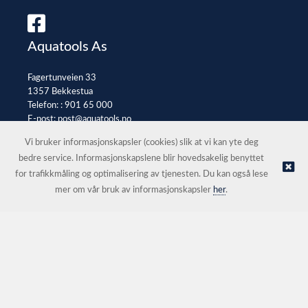
Aquatools As
Fagertunveien 33
1357 Bekkestua
Telefon: :
901 65 000
E-post:
post@aquatools.no
Selgerportal
Vi bruker informasjonskapsler (cookies) slik at vi kan yte deg
bedre service. Informasjonskapslene blir hovedsakelig benyttet
for trafikkmåling og optimalisering av tjenesten. Du kan også lese
© Aquatools As |
Nettbutikk levert av Kréatif
mer om vår bruk av informasjonskapsler
her
.