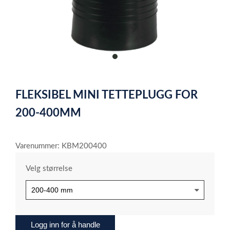
item
0
Item
1
FLEKSIBEL MINI TETTEPLUGG FOR
of
1
200-400MM
Varenummer: KBM200400
Velg størrelse
Logg inn for å handle