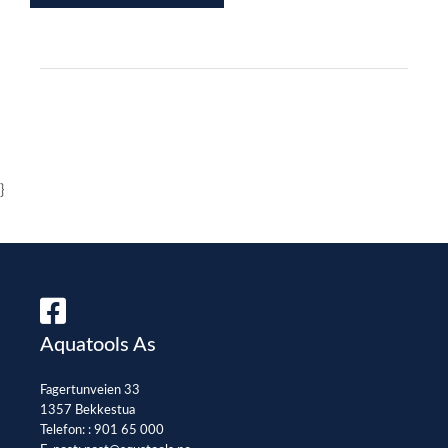
}
Aquatools As
Fagertunveien 33
1357 Bekkestua
Telefon: :
901 65 000