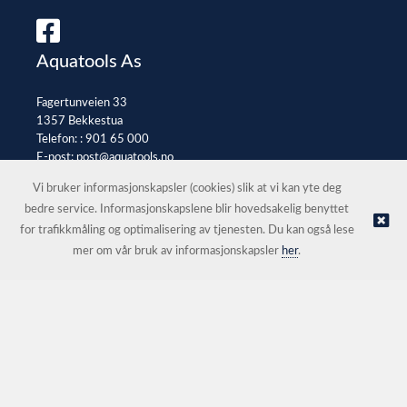
Aquatools As
Fagertunveien 33
1357 Bekkestua
Telefon: :
901 65 000
E-post:
post@aquatools.no
Selgerportal
Vi bruker informasjonskapsler (cookies) slik at vi kan yte deg
bedre service. Informasjonskapslene blir hovedsakelig benyttet
for trafikkmåling og optimalisering av tjenesten. Du kan også lese
© Aquatools As |
Nettbutikk levert av Kréatif
mer om vår bruk av informasjonskapsler
her
.