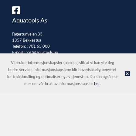
Aquatools As
Fagertunveien 33
1357 Bekkestua
Telefon: :
901 65 000
E-post:
post@aquatools.no
Selgerportal
Vi bruker informasjonskapsler (cookies) slik at vi kan yte deg
bedre service. Informasjonskapslene blir hovedsakelig benyttet
for trafikkmåling og optimalisering av tjenesten. Du kan også lese
© Aquatools As |
Nettbutikk levert av Kréatif
mer om vår bruk av informasjonskapsler
her
.