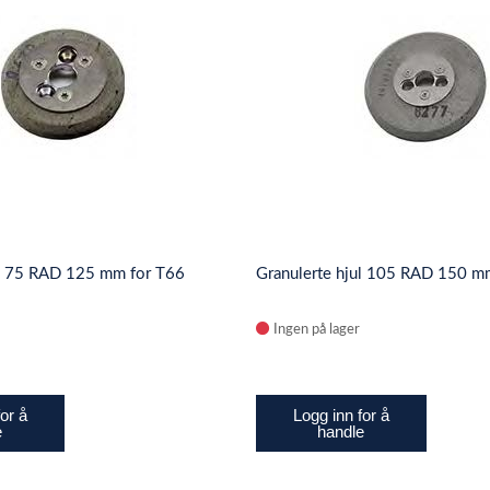
ul 75 RAD 125 mm for T66
Granulerte hjul 105 RAD 150 m
Ingen på lager
or å
Logg inn for å
e
handle