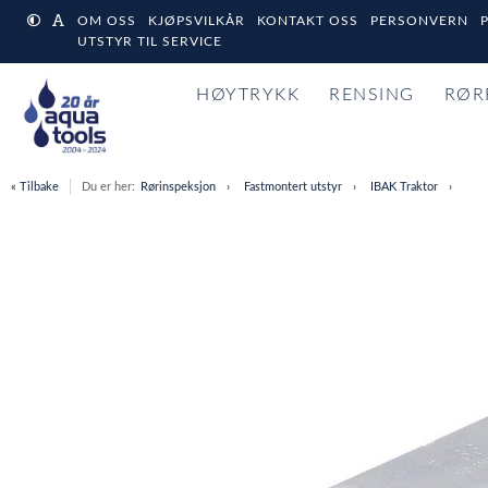
OM OSS
KJØPSVILKÅR
KONTAKT OSS
PERSONVERN
UTSTYR TIL SERVICE
HØYTRYKK
RENSING
RØR
« Tilbake
Du er her:
Rørinspeksjon
Fastmontert utstyr
IBAK Traktor