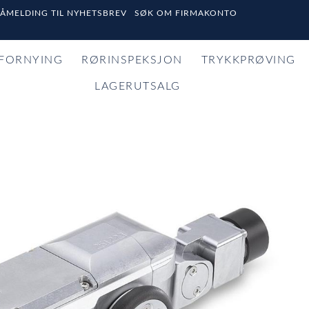
PÅMELDING TIL NYHETSBREV
SØK OM FIRMAKONTO
FORNYING
RØRINSPEKSJON
TRYKKPRØVING
LAGERUTSALG