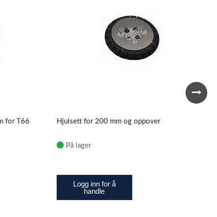
m for T66
Hjulsett for 200 mm og oppover
På lager
Logg inn for å
handle