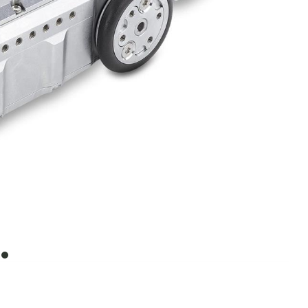
item
0