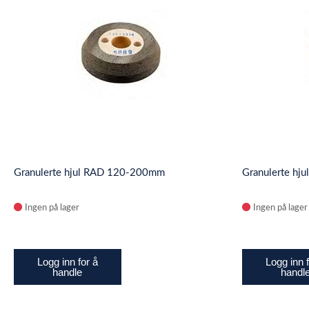
Granulerte hjul RAD 120-200mm
Granulerte hj
Ingen på lager
Ingen på lager
Logg inn for å
Logg inn f
handle
handl