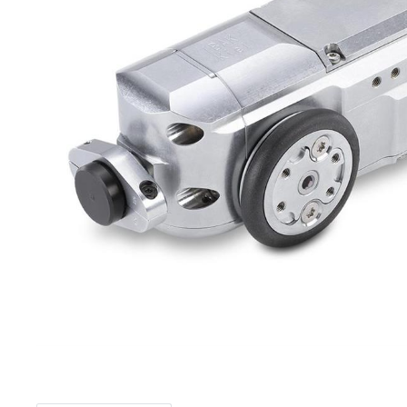
Item
1
of