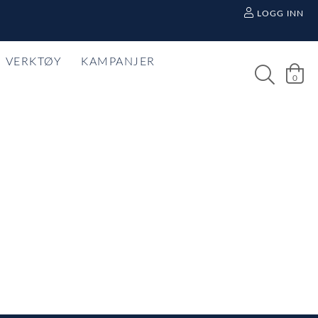
LOGG INN
VERKTØY
KAMPANJER
0