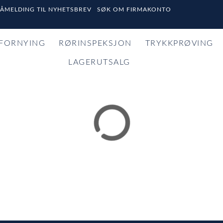
PÅMELDING TIL NYHETSBREV
SØK OM FIRMAKONTO
FORNYING
RØRINSPEKSJON
TRYKKPRØVING
LAGERUTSALG