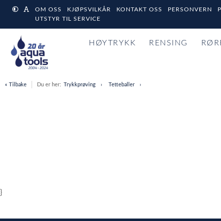
OM OSS
KJØPSVILKÅR
KONTAKT OSS
PERSONVERN
UTSTYR TIL SERVICE
HØYTRYKK
RENSING
RØR
« Tilbake
Du er her:
Trykkprøving
Tetteballer
}