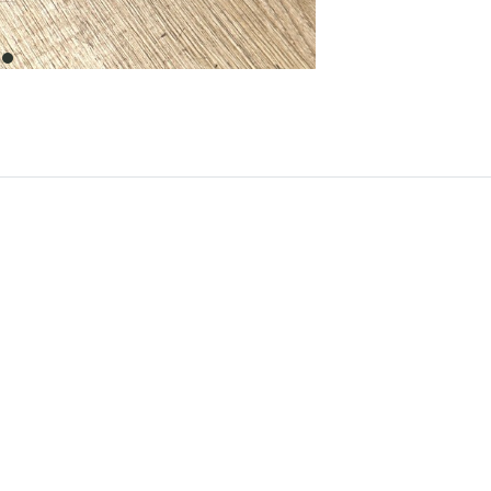
item
0