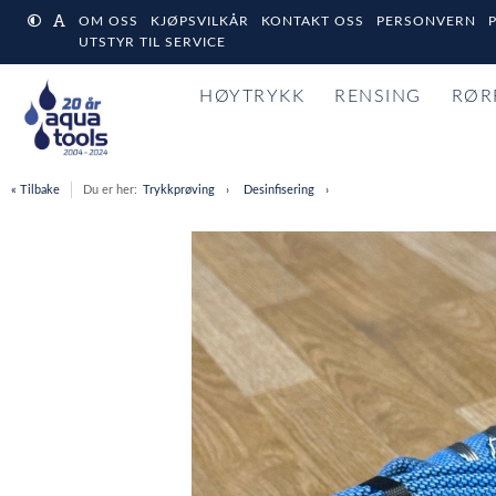
OM OSS
KJØPSVILKÅR
KONTAKT OSS
PERSONVERN
UTSTYR TIL SERVICE
HØYTRYKK
RENSING
RØR
« Tilbake
Du er her:
Trykkprøving
Desinfisering