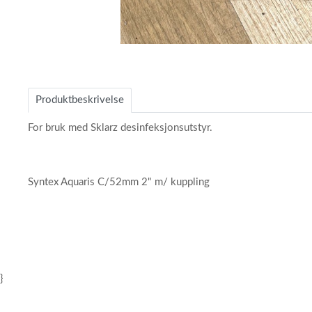
Item
1
of
Produktbeskrivelse
1
For bruk med Sklarz desinfeksjonsutstyr.
Syntex Aquaris C/52mm 2" m/ kuppling
}