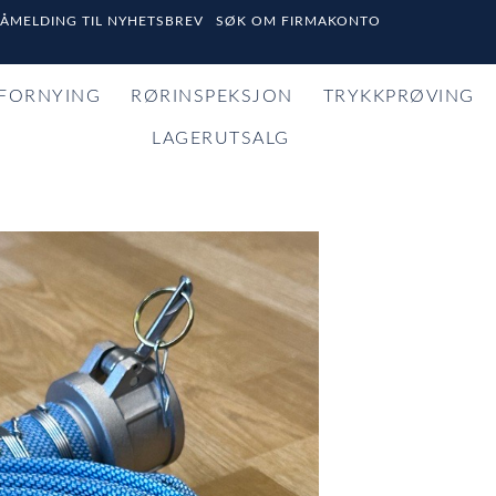
PÅMELDING TIL NYHETSBREV
SØK OM FIRMAKONTO
FORNYING
RØRINSPEKSJON
TRYKKPRØVING
LAGERUTSALG