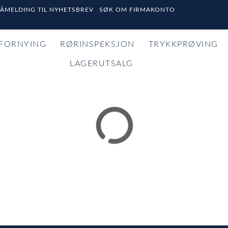
PÅMELDING TIL NYHETSBREV
SØK OM FIRMAKONTO
FORNYING
RØRINSPEKSJON
TRYKKPRØVING
LAGERUTSALG