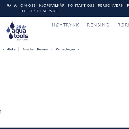
OM OSS
KJØPSVILKÅR
KONTAKT OSS
PERSONVERN
UTSTYR TIL SERVICE
HØYTRYKK
RENSING
RØR
« Tilbake
Du er her:
Rensing
Renseplugger
}