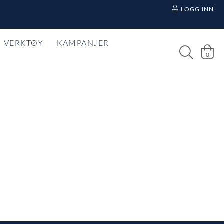
LOGG INN
VERKTØY
KAMPANJER
0