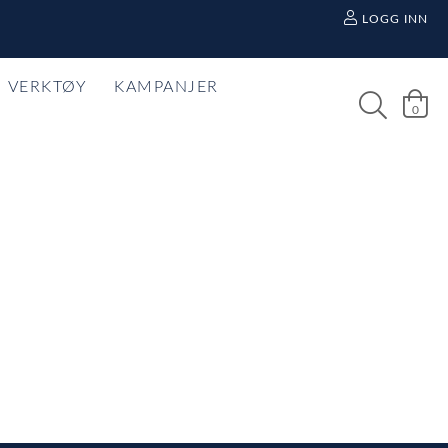
LOGG INN
VERKTØY
KAMPANJER
0