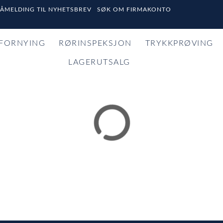
PÅMELDING TIL NYHETSBREV
SØK OM FIRMAKONTO
FORNYING
RØRINSPEKSJON
TRYKKPRØVING
LAGERUTSALG