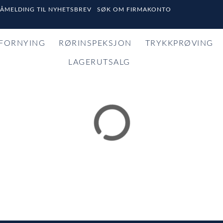
PÅMELDING TIL NYHETSBREV
SØK OM FIRMAKONTO
FORNYING
RØRINSPEKSJON
TRYKKPRØVING
LAGERUTSALG