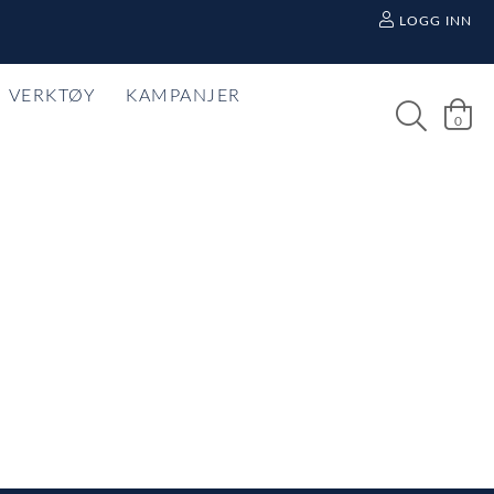
LOGG INN
VERKTØY
KAMPANJER
0