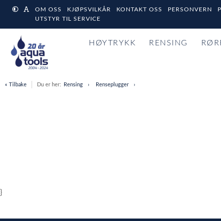
OM OSS
KJØPSVILKÅR
KONTAKT OSS
PERSONVERN
UTSTYR TIL SERVICE
HØYTRYKK
RENSING
RØR
« Tilbake
Du er her:
Rensing
Renseplugger
}